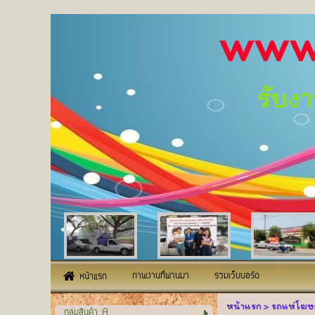
www.รถ
รับงานในพ
ภาพงานที่ผ่านมา
รวมเว็บบอร์ด
หน้าแรก
หน้าแรก
>
รถแห่โฆษณ
กลุ่มสินค้า A