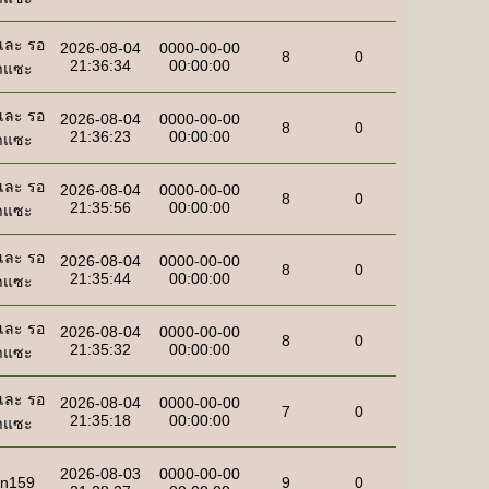
เเละ รอ
2026-08-04
0000-00-00
8
0
21:36:34
00:00:00
มาแซะ
เเละ รอ
2026-08-04
0000-00-00
8
0
21:36:23
00:00:00
มาแซะ
เเละ รอ
2026-08-04
0000-00-00
8
0
21:35:56
00:00:00
มาแซะ
เเละ รอ
2026-08-04
0000-00-00
8
0
21:35:44
00:00:00
มาแซะ
เเละ รอ
2026-08-04
0000-00-00
8
0
21:35:32
00:00:00
มาแซะ
เเละ รอ
2026-08-04
0000-00-00
7
0
21:35:18
00:00:00
มาแซะ
2026-08-03
0000-00-00
on159
9
0