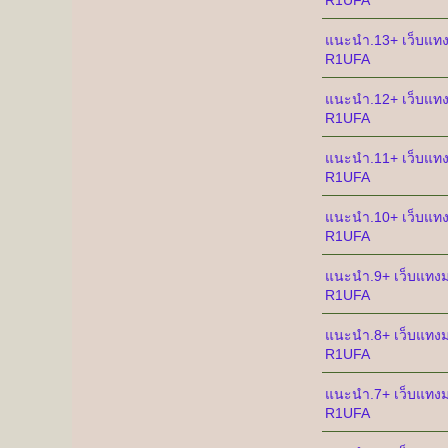
R1UFA
แนะนำ.13+ เว็บแทงม
R1UFA
แนะนำ.12+ เว็บแทงม
R1UFA
แนะนำ.11+ เว็บแทงม
R1UFA
แนะนำ.10+ เว็บแทงม
R1UFA
แนะนำ.9+ เว็บแทงมว
R1UFA
แนะนำ.8+ เว็บแทงมว
R1UFA
แนะนำ.7+ เว็บแทงมว
R1UFA