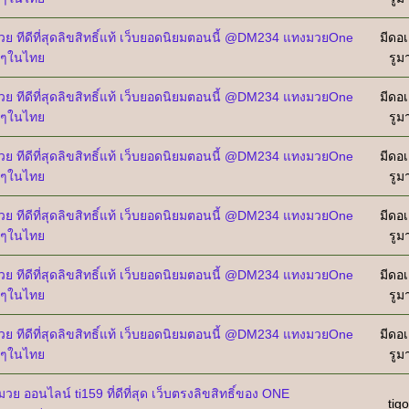
 ทีดีที่สุดลิขสิทธิ์แท้ เว็บยอดนิยมตอนนี้ @DM234 แทงมวยOne
มีดอ
้นๆในไทย
รู
 ทีดีที่สุดลิขสิทธิ์แท้ เว็บยอดนิยมตอนนี้ @DM234 แทงมวยOne
มีดอ
้นๆในไทย
รู
 ทีดีที่สุดลิขสิทธิ์แท้ เว็บยอดนิยมตอนนี้ @DM234 แทงมวยOne
มีดอ
้นๆในไทย
รู
 ทีดีที่สุดลิขสิทธิ์แท้ เว็บยอดนิยมตอนนี้ @DM234 แทงมวยOne
มีดอ
้นๆในไทย
รู
 ทีดีที่สุดลิขสิทธิ์แท้ เว็บยอดนิยมตอนนี้ @DM234 แทงมวยOne
มีดอ
้นๆในไทย
รู
 ทีดีที่สุดลิขสิทธิ์แท้ เว็บยอดนิยมตอนนี้ @DM234 แทงมวยOne
มีดอ
้นๆในไทย
รู
ย ออนไลน์ ti159 ที่ดีที่สุด เว็บตรงลิขสิทธิ์ของ ONE
tig