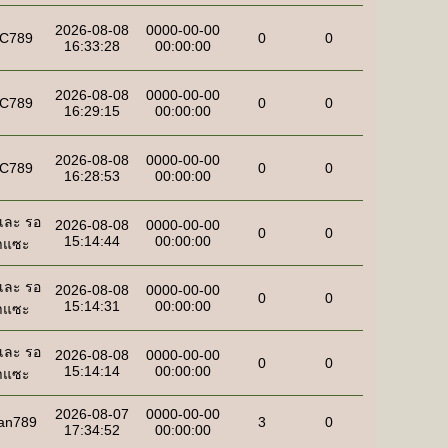
2026-08-08
0000-00-00
C789
0
0
16:33:28
00:00:00
2026-08-08
0000-00-00
C789
0
0
16:29:15
00:00:00
2026-08-08
0000-00-00
C789
0
0
16:28:53
00:00:00
เเละ รอ
2026-08-08
0000-00-00
0
0
15:14:44
00:00:00
มาแซะ
เเละ รอ
2026-08-08
0000-00-00
0
0
15:14:31
00:00:00
มาแซะ
เเละ รอ
2026-08-08
0000-00-00
0
0
15:14:14
00:00:00
มาแซะ
2026-08-07
0000-00-00
an789
3
0
17:34:52
00:00:00