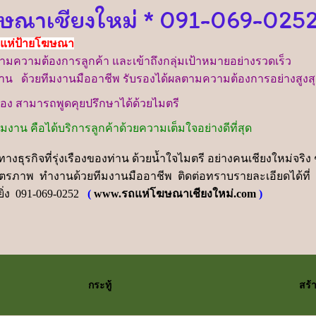
ษณาเชียงใหม่ * 091-069-0252*
แห่ป้ายโฆษณา
ามคว
ามต้องการลูกค้า และเข้าถึงกลุ่มเป้าหมายอย่างรวดเร็ว
าน ด้วยทีมงานมืออาชีพ รับรองได้ผลตามความต้องการอย่างสูงส
นเอง สามารถพูดคุยปรึกษาได้ด้วยไมตรี
งาน คือได้บริการลูกค้าด้วยความ
เต็มใจอย่างดีที่สุด
ธุรกิจที่รุ่งเรืองของท่าน ด้วยน้ำใจไมตรี อย่างคนเชียงใหม่จริง ๆ
ิตรภาพ ทำงานด้วยทีมงานมืออาชีพ ติดต่อทราบรายละเอียดได้ที่
ิ่ง 091-069-0252
(
www.รถแห่โฆษณาเชียงใหม่.com
)
กระทู้
สร้