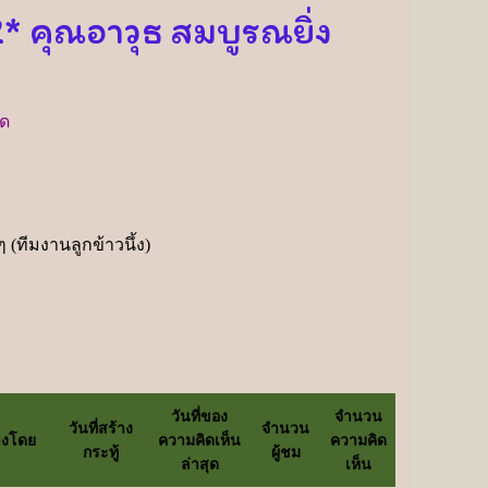
 คุณอาวุธ สมบูรณยิ่ง
ุด
 (ทีมงานลูกข้าวนึ้ง)
วันที่ของ
จำนวน
วันที่สร้าง
จำนวน
างโดย
ความคิดเห็น
ความคิด
กระทู้
ผู้ชม
ล่าสุด
เห็น