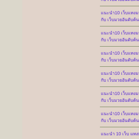
แนะนำ10 เว็บแทงมวย
กับ เว็บมวยอันดับต
แนะนำ10 เว็บแทงมวย
กับ เว็บมวยอันดับต
แนะนำ10 เว็บแทงมวย
กับ เว็บมวยอันดับต
แนะนำ10 เว็บแทงมวย
กับ เว็บมวยอันดับต
แนะนำ10 เว็บแทงมวย
กับ เว็บมวยอันดับต
แนะนำ10 เว็บแทงมวย
กับ เว็บมวยอันดับต
แนะนำ 10 เว็บ แทงมว