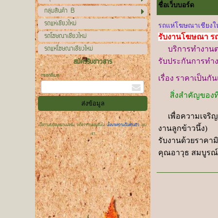
ชื่อเว็บบอร์ด
กลุ่มสินค้า B
รถแห่เชียงใหม่
รถแห่โฆษณาเชียงใหม
รถโฆษณาเชียงใหม่
รับงานโฆษณา ร
รถแห่โฆษณาเชียงใหม่
บริการทำงาน
รับประกันการทำง
สมัครรับข่าวสาร
กรอกอีเมล
เรื่อง ราคาเป็นก
สิ่งสำคัญของทีม
เพื่อความเจริญทาง
เมื่อท่านส่งข้อมูลผ่านฟอร์ม จะถือว่าท่านยอมรับใน
นโยบายความเป็นส่วนตัว
ของ
งานลูกข้าวนึ้ง)
เรา
รับงานด้วยราคาม
คุณอาวุธ สมบูรณ์