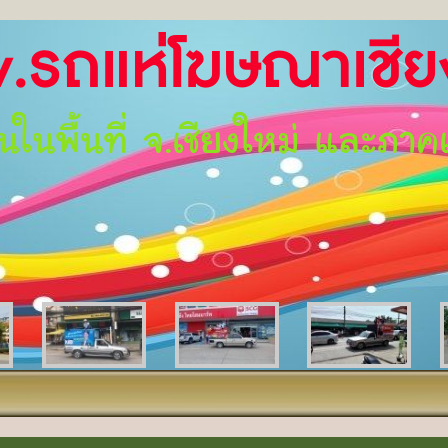
แห่โฆษณาเชียงใ
ื้นที่ จ.เชียงใหม่ และภาค